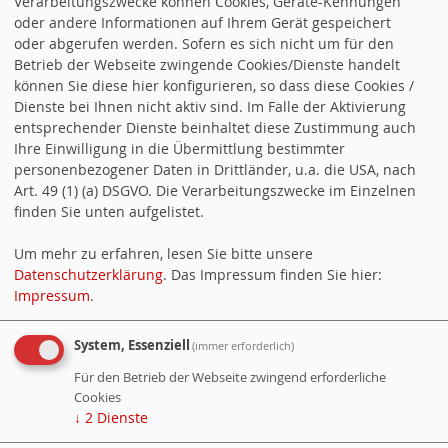
Verarbeitungszwecke können Cookies, Geräte-Kennungen
oder andere Informationen auf Ihrem Gerät gespeichert
Für Freiheit, für Gerechtigtkeit, für
oder abgerufen werden. Sofern es sich nicht um für den
Solidarität.
Betrieb der Webseite zwingende Cookies/Dienste handelt
können Sie diese hier konfigurieren, so dass diese Cookies /
Dienste bei Ihnen nicht aktiv sind. Im Falle der Aktivierung
entsprechender Dienste beinhaltet diese Zustimmung auch
ABGEORDNETE
Ihre Einwilligung in die Übermittlung bestimmter
personenbezogener Daten in Drittländer, u.a. die USA, nach
Bundestagsabgeordnete:
Art. 49 (1) (a) DSGVO. Die Verarbeitungszwecke im Einzelnen
finden Sie unten aufgelistet.
angelika-gloeckner.info
Um mehr zu erfahren, lesen Sie bitte unsere
Datenschutzerklärung
. Das Impressum finden Sie hier:
Impressum
.
Landtagsabgeordneter:
System, Essenziell
(immer erforderlich)
alexander-fuhr.de
Für den Betrieb der Webseite zwingend erforderliche
Cookies
↓
2
Dienste