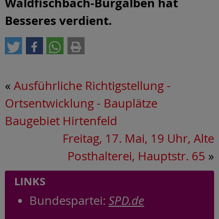
Waldfischbach-Burgalben hat
Besseres verdient.
«
Ausführliche Richtigstellung -
Ortsentwicklung - Bauplätze
Baugebiet Hirtenfeld
Freitag, 17. Mai, 19 Uhr, Alte
Posthalterei, Hauptstr. 65
»
LINKS
Bundespartei:
SPD.de