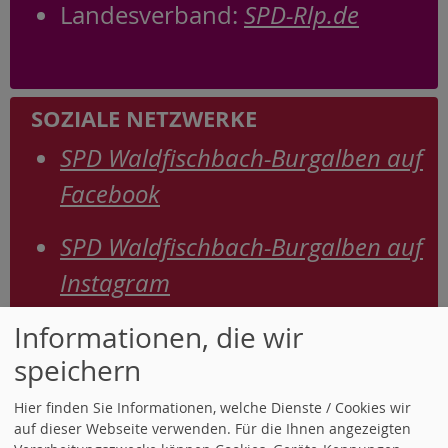
Landesverband:
SPD-Rlp.de
SOZIALE NETZWERKE
SPD Waldfischbach-Burgalben auf
Facebook
SPD Waldfischbach-Burgalben auf
Instagram
Informationen, die wir
speichern
MITGLIED WERDEN
Hier finden Sie Informationen, welche Dienste / Cookies wir
In die SPD eintreten. Jetzt erst recht
auf dieser Webseite verwenden. Für die Ihnen angezeigten